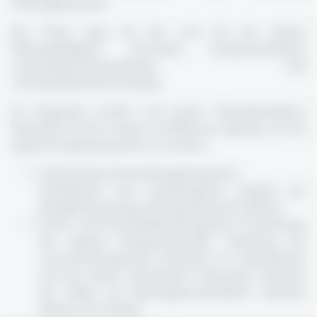
Führungspersonen.
Der Fokus liegt auf den zwei für die oberste
Führungstätigkeit relevanten Kompetenzfeldern
«Unternehmensentwicklung» und
«Persönlichkeitsentwicklung».
Im Programm werden zwei grosse Themenkomplexe
behandelt und Sie werden zur Reflexion angeregt, um ihr
eigenes Kompetenzprofil zu erweitern:
Unternehmensentwicklungskompetenz:
Sachlogische und psychologische Aspekte der
Strategieumsetzung und Operational Excellence.
Sozial- und Persönlichkeitskompetenz: Erweiterung
des eigenen Kompetenzprofils; Vertiefung des
sozio-psychologischen Kontextes im Unternehmen
und des damit verbundenen Netzwerks; Kenntnis
des Selbst als Führungspersönlichkeit (achtsam
führen) und Vorbild.