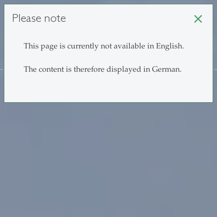
unisg.ch
Choose institutes
Please note
close
search
This page is currently not available in English.
The content is therefore displayed in German.