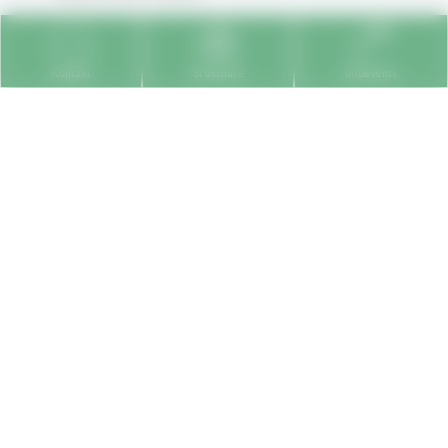
Kontakt
Broschüre
Infoevents
Download
Download
Broschüre
Bewerbungsformular
Zu den
Beratungstermin
ONLINE
vereinbaren
Infoanlässen
Enable This Content
Content required confirmation